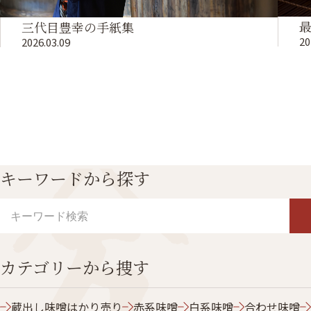
三代目豊幸の手紙集
20
2026.03.09
キーワードから探す
カテゴリーから捜す
蔵出し味噌はかり売り
赤系味噌
白系味噌
合わせ味噌