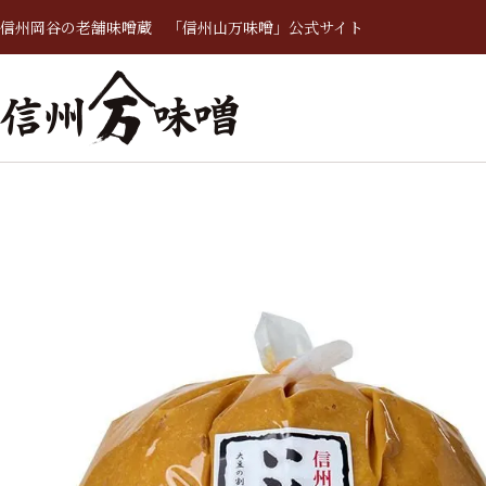
信州岡谷の老舗味噌蔵 「信州山万味噌」公式サイト