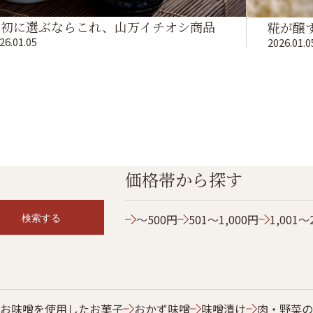
最初に選ぶならこれ、山万イチオシ商品
糀が醸
26.01.05
2026.01.0
価格帯から探す
検索する
～500円
501～1,000円
1,001～
お味噌を使用したお菓子
おかず味噌
味噌漬け
肉・野菜の