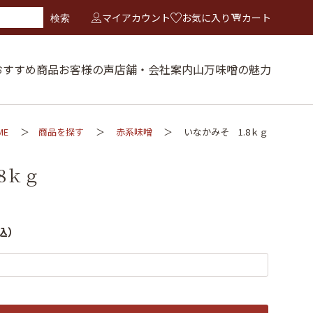
マイアカウント
お気に入り
カート
検索
おすすめ商品
お客様の声
店舗・会社案内
山万味噌の魅力
ME
商品を探す
赤系味噌
いなかみそ 1.8ｋｇ
8ｋｇ
込）