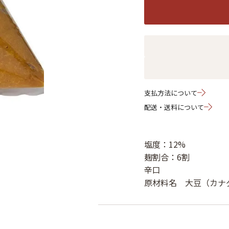
支払方法について
配送・送料について
塩度：12%
麹割合：6割
辛口
原材料名 大豆（カナ