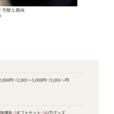
す芳醇な風味
5
2,000円
2,001～3,000円
3,001～円
味噌系
ギフトセット
山万グッズ