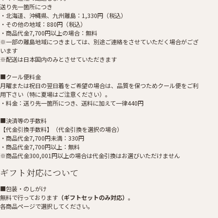
送り先一箇所につき
・北海道、沖縄県、九州離島：1,330円（税込）
・その他の地域：880円（税込）
・商品代金7,700円以上の場合：無料
※一部の離島地域につきましては、別途ご連絡をさせていただく場合がござ
います
※配送は日本国内のみとさせていただきます
■クール便料金
月曜または祝日の翌日着をご希望の場合は、品質を保つためクール便をご利
用下さい（特に夏場はご注意ください）。
・料金：送り先一箇所につき、送料に加えて一律440円
■決済等の手数料
【代金引換手数料】（代金引換を選択の場合）
・商品代金7,700円未満：330円
・商品代金7,700円以上：無料
※商品代金300,001円以上の場合は代金引換はお選びいただけません
ギフト対応について
■包装・のしがけ
無料で行っております
（ギフトセットのみ対応）
。
各商品ページで選択してください。