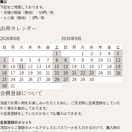
■袋
下記をご用意しております。
・手提げ紙袋（無地）：55円／枚
・レジ袋（無地）：3円／枚
出荷カレンダー
2026年8月
2026年9月
日
月
火
水
木
金
土
日
月
火
水
木
金
土
1
1
2
3
4
5
2
3
4
5
6
7
8
6
7
8
9
10
11
12
9
10
11
12
13
14
15
13
14
15
16
17
18
19
16
17
18
19
20
21
22
20
21
22
23
24
25
26
23
24
25
26
27
28
29
27
28
29
30
30
31
会員登録について
当店でお買い物をお楽しみいただくために、ご注文時に会員登録をしていた
だく事をお勧めしております。
※会員登録をしていただかなくても購入はできます。
会員登録のメリット
次回からご登録のメールアドレスとパスワードを入力するだけで、購入時の