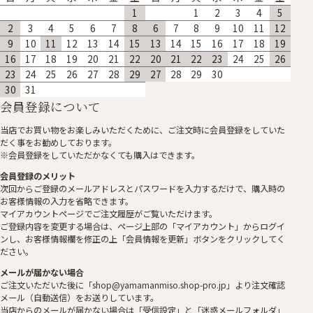
1
1
2
3
4
5
2
3
4
5
6
7
8
6
7
8
9
10
11
12
9
10
11
12
13
14
15
13
14
15
16
17
18
19
16
17
18
19
20
21
22
20
21
22
23
24
25
26
23
24
25
26
27
28
29
27
28
29
30
30
31
会員登録について
当店でお買い物をお楽しみいただくために、ご注文時に会員登録をしていた
だく事をお勧めしております。
※会員登録をしていただかなくても購入はできます。
会員登録のメリット
次回からご登録のメールアドレスとパスワードを入力するだけで、購入時の
お客様情報の入力を省略できます。
マイアカウントページでご注文履歴がご覧いただけます。
ご登録内容を変更する場合は、ページ上部の「マイアカウント」からログイ
ンし、お客様情報欄を修正の上「会員情報を更新」ボタンをクリックしてく
ださい。
メールが届かない場合
ご注文いただいた後に「shop@yamamanmiso.shop-pro.jp」より注文確認
メール（自動送信）をお送りしています。
当店からのメールが届かない場合は「受信設定」と「迷惑メールフォルダ」