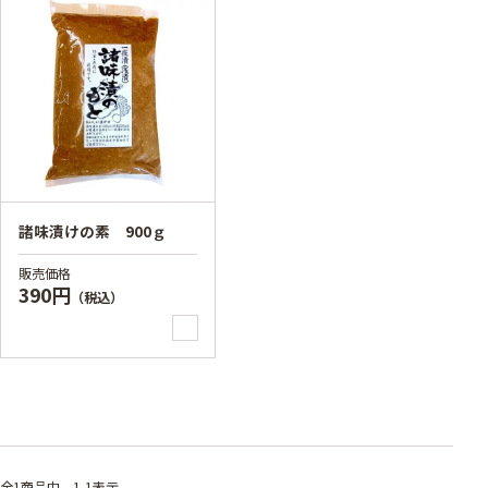
諸味漬けの素 900ｇ
販売価格
390円
（税込）
全1
商品中
1-1表示