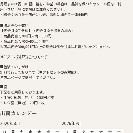
月曜または祝日の翌日着をご希望の場合は、品質を保つためクール便をご利
用下さい（特に夏場はご注意ください）。
・料金：送り先一箇所につき、送料に加えて一律440円
■決済等の手数料
【代金引換手数料】（代金引換を選択の場合）
・商品代金7,700円未満：330円
・商品代金7,700円以上：無料
※商品代金300,001円以上の場合は代金引換はお選びいただけません
ギフト対応について
■包装・のしがけ
無料で行っております
（ギフトセットのみ対応）
。
各商品ページで選択してください。
■袋
下記をご用意しております。
・手提げ紙袋（無地）：55円／枚
・レジ袋（無地）：3円／枚
出荷カレンダー
2026年8月
2026年9月
日
月
火
水
木
金
土
日
月
火
水
木
金
土