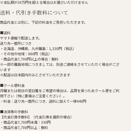
※支払額が30万円を超える場合はお選びいただけません
送料・代引き手数料について
商品代金とは別に、下記の料金をご負担いただきます。
■送料
ヤマト運輸で配送します。
送り先一箇所につき
・北海道、沖縄県、九州離島：1,330円（税込）
・その他の地域：880円（税込）
・商品代金7,700円以上の場合：無料
※一部の離島地域につきましては、別途ご連絡をさせていただく場合がござ
います
※配送は日本国内のみとさせていただきます
■クール便料金
月曜または祝日の翌日着をご希望の場合は、品質を保つためクール便をご利
用下さい（特に夏場はご注意ください）。
・料金：送り先一箇所につき、送料に加えて一律440円
■決済等の手数料
【代金引換手数料】（代金引換を選択の場合）
・商品代金7,700円未満：330円
・商品代金7,700円以上：無料