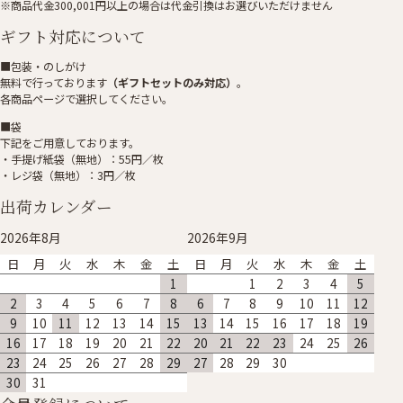
※商品代金300,001円以上の場合は代金引換はお選びいただけません
ギフト対応について
■包装・のしがけ
無料で行っております
（ギフトセットのみ対応）
。
各商品ページで選択してください。
■袋
下記をご用意しております。
・手提げ紙袋（無地）：55円／枚
・レジ袋（無地）：3円／枚
出荷カレンダー
2026年8月
2026年9月
日
月
火
水
木
金
土
日
月
火
水
木
金
土
1
1
2
3
4
5
2
3
4
5
6
7
8
6
7
8
9
10
11
12
9
10
11
12
13
14
15
13
14
15
16
17
18
19
16
17
18
19
20
21
22
20
21
22
23
24
25
26
23
24
25
26
27
28
29
27
28
29
30
30
31