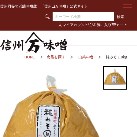
信州岡谷の老舗味噌蔵 「信州山万味噌」公式サイト
検索
マイアカウント
お気に入り
カート
HOME
商品を探す
白系味噌
糀みそ 1.8kg