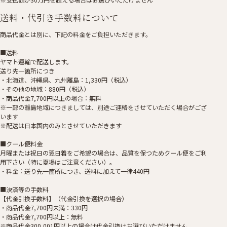
送料・代引き手数料について
商品代金とは別に、下記の料金をご負担いただきます。
■送料
ヤマト運輸で配送します。
送り先一箇所につき
・北海道、沖縄県、九州離島：1,330円（税込）
・その他の地域：880円（税込）
・商品代金7,700円以上の場合：無料
※一部の離島地域につきましては、別途ご連絡をさせていただく場合がござ
います
※配送は日本国内のみとさせていただきます
■クール便料金
月曜または祝日の翌日着をご希望の場合は、品質を保つためクール便をご利
用下さい（特に夏場はご注意ください）。
・料金：送り先一箇所につき、送料に加えて一律440円
■決済等の手数料
【代金引換手数料】（代金引換を選択の場合）
・商品代金7,700円未満：330円
・商品代金7,700円以上：無料
※商品代金300,001円以上の場合は代金引換はお選びいただけません