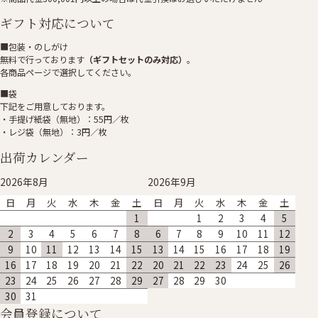
ギフト対応について
■包装・のしがけ
無料で行っております
（ギフトセットのみ対応）
。
各商品ページで選択してください。
■袋
下記をご用意しております。
・手提げ紙袋（無地）：55円／枚
・レジ袋（無地）：3円／枚
出荷カレンダー
2026年8月
2026年9月
日
月
火
水
木
金
土
日
月
火
水
木
金
土
1
1
2
3
4
5
2
3
4
5
6
7
8
6
7
8
9
10
11
12
9
10
11
12
13
14
15
13
14
15
16
17
18
19
16
17
18
19
20
21
22
20
21
22
23
24
25
26
23
24
25
26
27
28
29
27
28
29
30
30
31
会員登録について