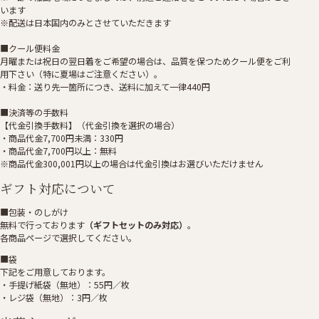
います
※配送は日本国内のみとさせていただきます
■クール便料金
月曜または祝日の翌日着をご希望の場合は、品質を保つためクール便をご利
用下さい（特に夏場はご注意ください）。
・料金：送り先一箇所につき、送料に加えて一律440円
■決済等の手数料
【代金引換手数料】（代金引換を選択の場合）
・商品代金7,700円未満：330円
・商品代金7,700円以上：無料
※商品代金300,001円以上の場合は代金引換はお選びいただけません
ギフト対応について
■包装・のしがけ
無料で行っております
（ギフトセットのみ対応）
。
各商品ページで選択してください。
■袋
下記をご用意しております。
・手提げ紙袋（無地）：55円／枚
・レジ袋（無地）：3円／枚