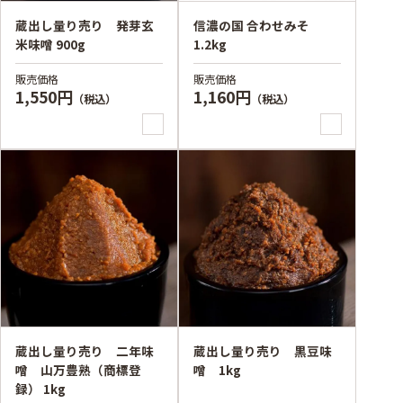
蔵出し量り売り 発芽玄
信濃の国 合わせみそ
米味噌 900g
1.2kg
販売価格
販売価格
1,550円
1,160円
（税込）
（税込）
蔵出し量り売り 二年味
蔵出し量り売り 黒豆味
噌 山万豊熟（商標登
噌 1kg
録） 1kg