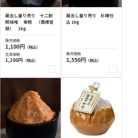
蔵出し量り売り 十二割
蔵出し量り売り 杉樽仕
糀味噌 幸糀 （商標登
込 1kg
録） 1kg
販売価格
1,100円
（税込）
販売価格
会員価格
1,550円
1,100円
（税込）
（税込）