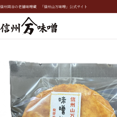
信州岡谷の老舗味噌蔵 「信州山万味噌」公式サイト