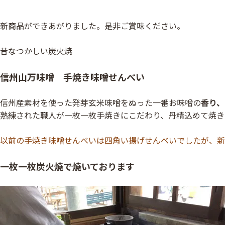
新商品ができあがりました。是非ご賞味ください。
昔なつかしい炭火焼
信州山万味噌 手焼き味噌せんべい
信州産素材を使った発芽玄米味噌をぬった一番お味噌の
香り、
熟練された職人が一枚一枚手焼きにこだわり、丹精込めて焼き
以前の手焼き味噌せんべいは四角い揚げせんべいでしたが、新
一枚一枚炭火焼で焼いております