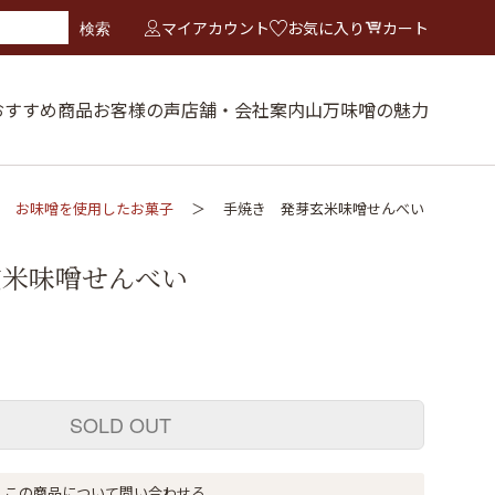
マイアカウント
お気に入り
カート
検索
おすすめ商品
お客様の声
店舗・会社案内
山万味噌の魅力
お味噌を使用したお菓子
手焼き 発芽玄米味噌せんべい
玄米味噌せんべい
）
SOLD OUT
この商品について問い合わせる