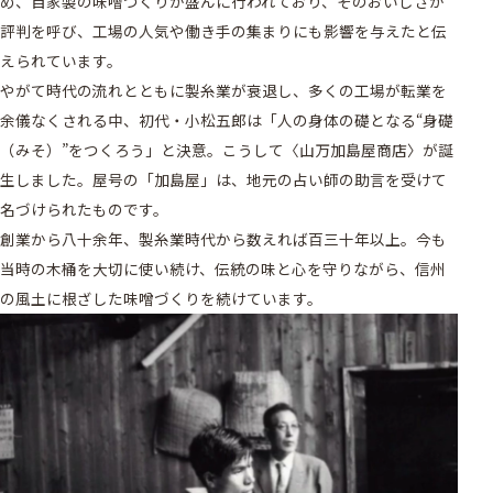
め、自家製の味噌づくりが盛んに行われており、そのおいしさが
評判を呼び、工場の人気や働き手の集まりにも影響を与えたと伝
えられています。
やがて時代の流れとともに製糸業が衰退し、多くの工場が転業を
余儀なくされる中、初代・小松五郎は「人の身体の礎となる“身礎
（みそ）”をつくろう」と決意。こうして〈山万加島屋商店〉が誕
生しました。屋号の「加島屋」は、地元の占い師の助言を受けて
名づけられたものです。
創業から八十余年、製糸業時代から数えれば百三十年以上。今も
当時の木桶を大切に使い続け、伝統の味と心を守りながら、信州
の風土に根ざした味噌づくりを続けています。