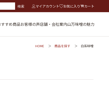
マイアカウント
お気に入り
カート
検索
おすすめ商品
お客様の声
店舗・会社案内
山万味噌の魅力
HOME
商品を探す
白系味噌