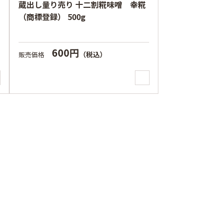
蔵出し量り売り 十二割糀味噌 幸糀
（商標登録） 500g
600円
（税込）
販売価格