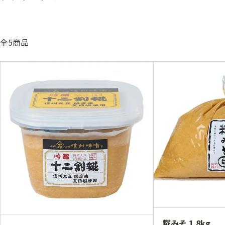
全5商品
糀みそ 1.8kg