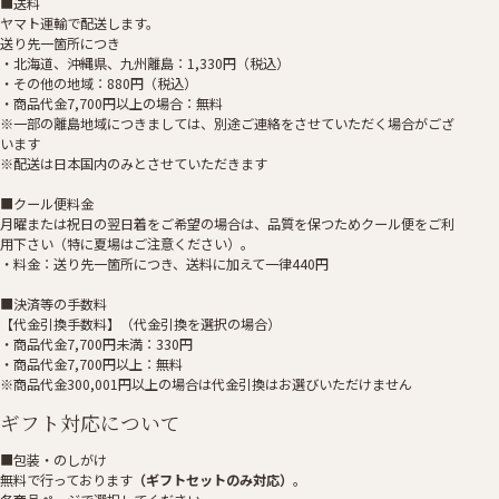
■送料
ヤマト運輸で配送します。
送り先一箇所につき
・北海道、沖縄県、九州離島：1,330円（税込）
・その他の地域：880円（税込）
・商品代金7,700円以上の場合：無料
※一部の離島地域につきましては、別途ご連絡をさせていただく場合がござ
います
※配送は日本国内のみとさせていただきます
■クール便料金
月曜または祝日の翌日着をご希望の場合は、品質を保つためクール便をご利
用下さい（特に夏場はご注意ください）。
・料金：送り先一箇所につき、送料に加えて一律440円
■決済等の手数料
【代金引換手数料】（代金引換を選択の場合）
・商品代金7,700円未満：330円
・商品代金7,700円以上：無料
※商品代金300,001円以上の場合は代金引換はお選びいただけません
ギフト対応について
■包装・のしがけ
無料で行っております
（ギフトセットのみ対応）
。