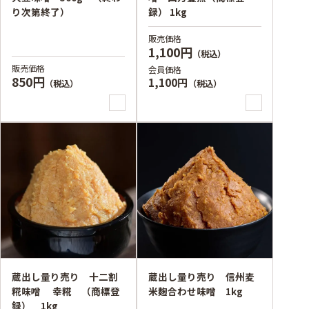
り次第終了）
録） 1kg
販売価格
1,100円
（税込）
販売価格
会員価格
850円
1,100円
（税込）
（税込）
蔵出し量り売り 十二割
蔵出し量り売り 信州麦
糀味噌 幸糀 （商標登
米麹合わせ味噌 1kg
録） 1kg