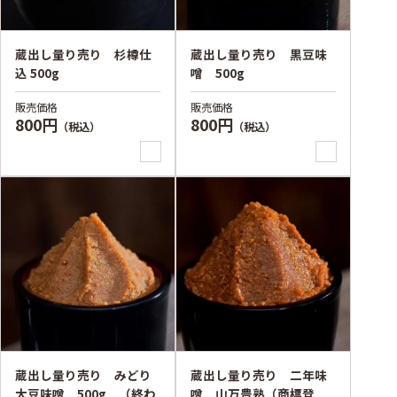
蔵出し量り売り 杉樽仕
蔵出し量り売り 黒豆味
込 500g
噌 500g
販売価格
販売価格
800円
800円
（税込）
（税込）
蔵出し量り売り みどり
蔵出し量り売り 二年味
大豆味噌 500g （終わ
噌 山万豊熟（商標登