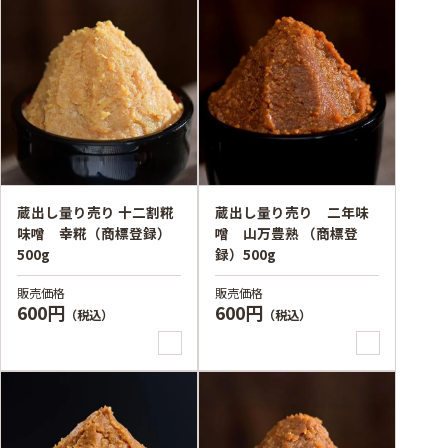
蔵出し量り売り 十二割糀
蔵出し量り売り 二年味
味噌 幸糀（商標登録）
噌 山万豊熟 （商標登
500g
録）500g
販売価格
販売価格
600円
600円
（税込）
（税込）