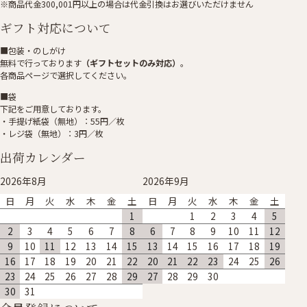
※商品代金300,001円以上の場合は代金引換はお選びいただけません
ギフト対応について
■包装・のしがけ
無料で行っております
（ギフトセットのみ対応）
。
各商品ページで選択してください。
■袋
下記をご用意しております。
・手提げ紙袋（無地）：55円／枚
・レジ袋（無地）：3円／枚
出荷カレンダー
2026年8月
2026年9月
日
月
火
水
木
金
土
日
月
火
水
木
金
土
1
1
2
3
4
5
2
3
4
5
6
7
8
6
7
8
9
10
11
12
9
10
11
12
13
14
15
13
14
15
16
17
18
19
16
17
18
19
20
21
22
20
21
22
23
24
25
26
23
24
25
26
27
28
29
27
28
29
30
30
31