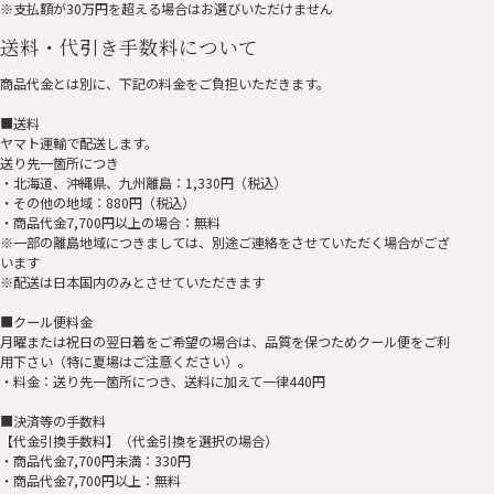
※支払額が30万円を超える場合はお選びいただけません
送料・代引き手数料について
商品代金とは別に、下記の料金をご負担いただきます。
■送料
ヤマト運輸で配送します。
送り先一箇所につき
・北海道、沖縄県、九州離島：1,330円（税込）
・その他の地域：880円（税込）
・商品代金7,700円以上の場合：無料
※一部の離島地域につきましては、別途ご連絡をさせていただく場合がござ
います
※配送は日本国内のみとさせていただきます
■クール便料金
月曜または祝日の翌日着をご希望の場合は、品質を保つためクール便をご利
用下さい（特に夏場はご注意ください）。
・料金：送り先一箇所につき、送料に加えて一律440円
■決済等の手数料
【代金引換手数料】（代金引換を選択の場合）
・商品代金7,700円未満：330円
・商品代金7,700円以上：無料