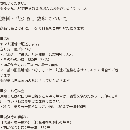
支払いください。
※支払額が30万円を超える場合はお選びいただけません
送料・代引き手数料について
商品代金とは別に、下記の料金をご負担いただきます。
■送料
ヤマト運輸で配送します。
送り先一箇所につき
・北海道、沖縄県、九州離島：1,330円（税込）
・その他の地域：880円（税込）
・商品代金7,700円以上の場合：無料
※一部の離島地域につきましては、別途ご連絡をさせていただく場合がござ
います
※配送は日本国内のみとさせていただきます
■クール便料金
月曜または祝日の翌日着をご希望の場合は、品質を保つためクール便をご利
用下さい（特に夏場はご注意ください）。
・料金：送り先一箇所につき、送料に加えて一律440円
■決済等の手数料
【代金引換手数料】（代金引換を選択の場合）
・商品代金7,700円未満：330円