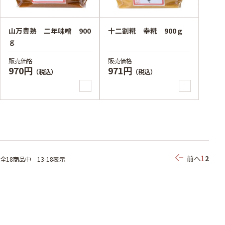
山万豊熟 二年味噌 900
十二割糀 幸糀 900ｇ
ｇ
販売価格
販売価格
970円
971円
（税込）
（税込）
前へ
1
2
全18
商品中
13-18表示