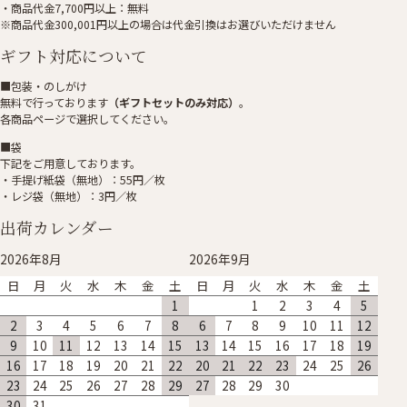
・商品代金7,700円以上：無料
※商品代金300,001円以上の場合は代金引換はお選びいただけません
ギフト対応について
■包装・のしがけ
無料で行っております
（ギフトセットのみ対応）
。
各商品ページで選択してください。
■袋
下記をご用意しております。
・手提げ紙袋（無地）：55円／枚
・レジ袋（無地）：3円／枚
出荷カレンダー
2026年8月
2026年9月
日
月
火
水
木
金
土
日
月
火
水
木
金
土
1
1
2
3
4
5
2
3
4
5
6
7
8
6
7
8
9
10
11
12
9
10
11
12
13
14
15
13
14
15
16
17
18
19
16
17
18
19
20
21
22
20
21
22
23
24
25
26
23
24
25
26
27
28
29
27
28
29
30
30
31