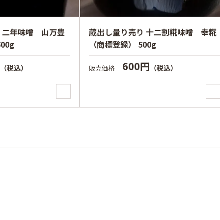
 二年味噌 山万豊
蔵出し量り売り 十二割糀味噌 幸糀
00g
（商標登録） 500g
円
600円
（税込）
（税込）
販売価格